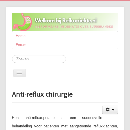
Home
Forum
Zoeken...
Schakelen
navigatie
Refluxziekte
Anti-reflux chirurgie
Behandeling
Wetenschappelijk onderzoek
Wie zijn wij?
Een anti-refluxoperatie is een succesvolle
behandeling voor patiënten met aangetoonde refluxklachten,
Publicaties